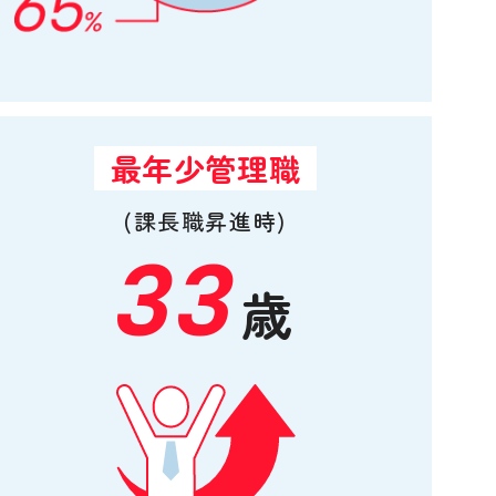
最年少管理職
(課長職昇進時)
33
歳