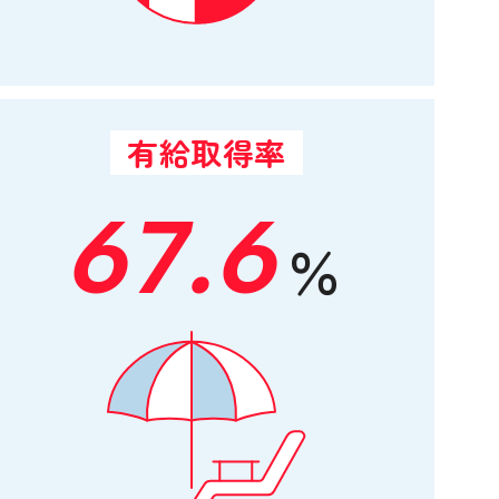
有給取得率
67.6
％