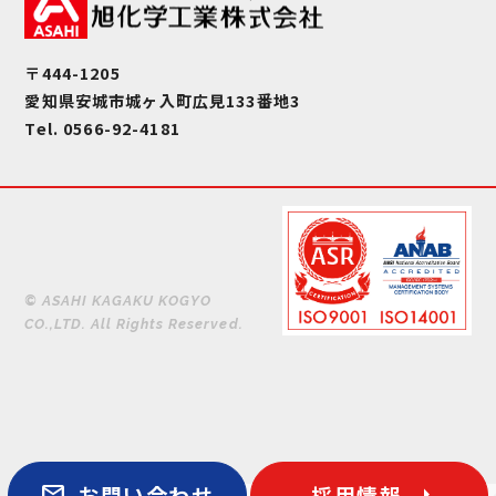
〒444-1205
愛知県安城市城ヶ入町広見133番地3
Tel. 0566-92-4181
© ASAHI KAGAKU KOGYO
CO.,LTD. All Rights Reserved.
mail
お問い合わせ
採用情報
arrow_right