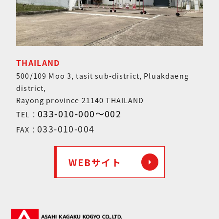
THAILAND
500/109 Moo 3, tasit sub-district, Pluakdaeng
district,
Rayong province 21140 THAILAND
033-010-000～002
TEL：
033-010-004
FAX：
WEBサイト
arrow_right