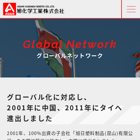
Global Network
グローバルネットワーク
グローバル化に
対応し、
2001年に
中国、
2011年に
タイへ
進出
しました
2001年、100%出資の子会社「旭日塑料制品(昆山)有限公